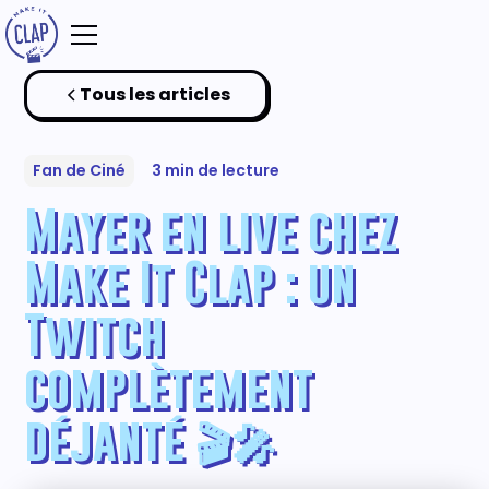
Tous les articles
Fan de Ciné
3 min de lecture
Mayer en live chez
Make It Clap : un
Twitch
complètement
déjanté 🎬🎤