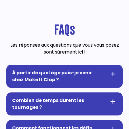
FAQs
Les réponses aux questions que vous vous posez
sont sûrement ici !
À partir de quel âge puis-je venir
chez Make It Clap ?
Nos scénarios et expériences fond vert sont
adaptés à un public de 10 ans et plus.
Combien de temps durent les
tournages ?
Jusqu’à 15 ans, les enfants doivent être
accompagnés d’au moins un adulte,
La durée de nos sessions est différente entre
participant ou non.
une activité Court Métrage, Pop Corn et des
Comment fonctionnent les défis