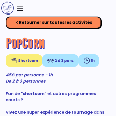
Retourner sur toutes les activités
PopCorn
Shortcom
2 à 3 pers.
1h
45€ par personne - 1h
De 2 à 3 personnes
Fan de "
shortcom
" et autres programmes
courts ?
Vivez une super
expérience de tournage
dans